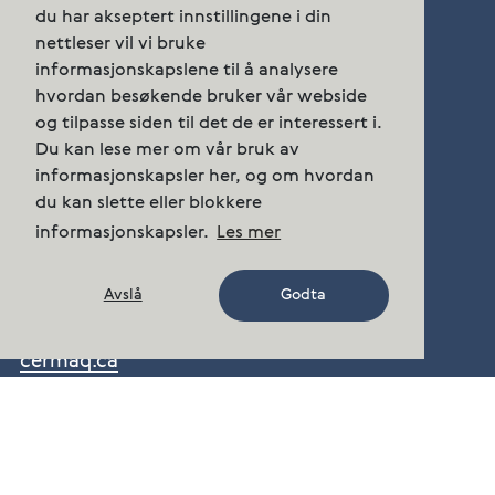
Telefon:
+47 23 68 55 00
du har akseptert innstillingene i din
post.norway@cermaq.com
nettleser vil vi bruke
informasjonskapslene til å analysere
hvordan besøkende bruker vår webside
og tilpasse siden til det de er interessert i.
Kontakt oss
Du kan lese mer om vår bruk av
informasjonskapsler her, og om hvordan
Følg oss på
du kan slette eller blokkere
Facebook
,
LinkedIn
,
Instagram
informasjonskapsler.
Les mer
Avslå
Godta
cermaq.ca
cermaq.cl
cermaq.com
Presserom