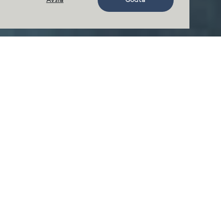
Avslå
Godta
Karriere
Stillingskategorier
I vår produksjon fra smolt til filet er
det mange ulike arbeidsoperasjoner
som er nødvendig for å produsere
sunn mat på en trygg måte.
Kompetanse er fellesnevner enten det
dreier seg om røktere,
fiskehelseeksperter,
slakterioperatører, båtførere, selgere