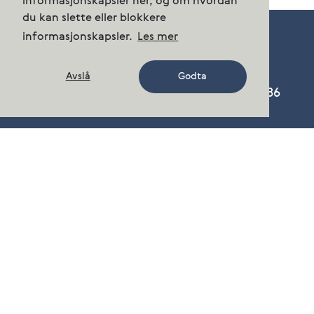
informasjonskapsler her, og om hvordan
du kan slette eller blokkere
informasjonskapsler.
Les mer
Avslå
Godta
Cermaq Norway AS, Nordfoldveien 165, 8286
Nordfold
Telefon:
+47 23 68 55 00
post.norway@cermaq.com
Kontakt oss
Følg oss på
Facebook
,
LinkedIn
,
Instagram