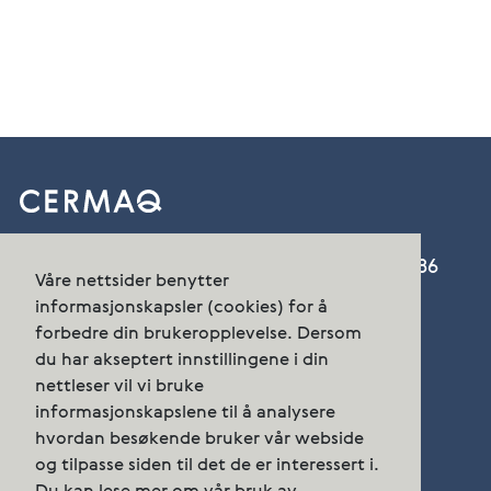
Cermaq Norway AS, Nordfoldveien 165, 8286
Våre nettsider benytter
Nordfold
informasjonskapsler (cookies) for å
forbedre din brukeropplevelse. Dersom
Telefon:
+47 23 68 55 00
du har akseptert innstillingene i din
post.norway@cermaq.com
nettleser vil vi bruke
informasjonskapslene til å analysere
hvordan besøkende bruker vår webside
og tilpasse siden til det de er interessert i.
Kontakt oss