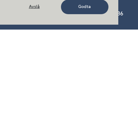
Avslå
Godta
Cermaq Norway AS, Nordfoldveien 165, 8286
Nordfold
Telefon:
+47 23 68 55 00
post.norway@cermaq.com
Kontakt oss
Følg oss på
Facebook
,
LinkedIn
,
Instagram
cermaq.ca