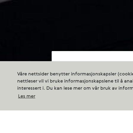
Våre nettsider benytter informasjonskapsler (cookie
nettleser vil vi bruke informasjonskapslene til å an
Sales
interessert i. Du kan lese mer om vår bruk av infor
Les mer
At Cermaq Norw
of fresh, health