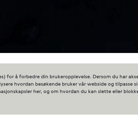
s) for å forbedre din brukeropplevelse. Dersom du har aksep
alysere hvordan besøkende bruker vår webside og tilpasse sid
 contacts
masjonskapsler her, og om hvordan du kan slette eller blokk
ay, we produce approximately 72,000 
y and delicious salmon every year. We sel