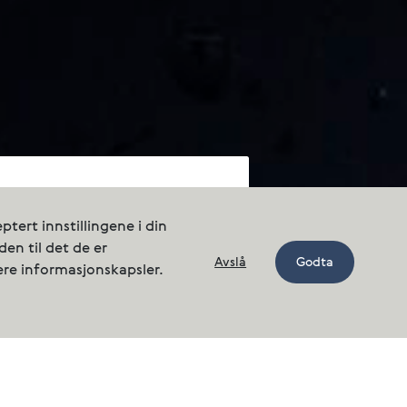
tert innstillingene i din
en til det de er
Avslå
Godta
ere informasjonskapsler.
metric tonnes
l our fish