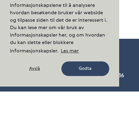
informasjonskapslene til å analysere
hvordan besøkende bruker vår webside
og tilpasse siden til det de er interessert i.
Du kan lese mer om vår bruk av
informasjonskapsler her, og om hvordan
du kan slette eller blokkere
informasjonskapsler.
Les mer
Avslå
Godta
Cermaq Norway AS, Nordfoldveien 165, 8286
Nordfold
Telefon:
+47 23 68 55 00
post.norway@cermaq.com
Kontakt oss